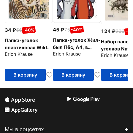
45
75
34
56
-40%
-40%
124
206
-4
Папка-уголок Жил-
Папка-уголок
Набор папок
был Пёс, А4, в
пластиковая Wild
уголков Natu
Erich Krause
Erich Krause
ассортименте
Cat, A4
Erich Krause
Life, A4, 4 шт
ассортимент
В корзину
В корзину
В корзин
Мы в соцсетях