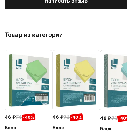
Написать отзыв
Товар из категории
46
76
46
76
-40%
-40%
46
76
-40%
Блок
Блок
Блок