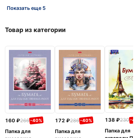
Показать еще 5
Товар из категории
138
230
-4
160
266
172
286
-40%
-40%
Папка для
Папка для
Папка для