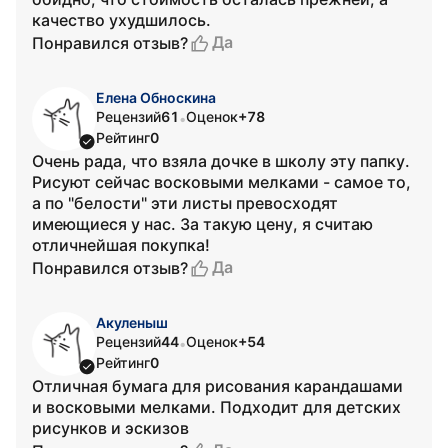
качество ухудшилось.
Да
Понравился отзыв?
Елена Обноскина
Рецензий
61
Оценок
+78
•
Рейтинг
0
Очень рада, что взяла дочке в школу эту папку.
Рисуют сейчас восковыми мелками - самое то,
а по "белости" эти листы превосходят
имеющиеся у нас. За такую цену, я считаю
отличнейшая покупка!
Да
Понравился отзыв?
Акуленыш
Рецензий
44
Оценок
+54
•
Рейтинг
0
Отличная бумага для рисования карандашами
и восковыми мелками. Подходит для детских
рисунков и эскизов