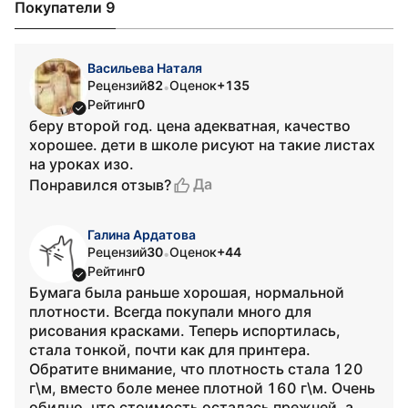
Покупатели 9
Васильева Наталя
Рецензий
82
Оценок
+135
•
Рейтинг
0
беру второй год. цена адекватная, качество
хорошее. дети в школе рисуют на такие листах
на уроках изо.
Да
Понравился отзыв?
Галина Ардатова
Рецензий
30
Оценок
+44
•
Рейтинг
0
Бумага была раньше хорошая, нормальной
плотности. Всегда покупали много для
рисования красками. Теперь испортилась,
стала тонкой, почти как для принтера.
Обратите внимание, что плотность стала 120
г\м, вместо боле менее плотной 160 г\м. Очень
обидно, что стоимость осталась прежней, а