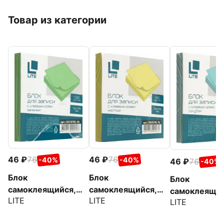
Товар из категории
46
76
46
76
-40%
-40%
46
76
-40%
Блок
Блок
Блок
самоклеящийся,
самоклеящийся,
самоклеящий
LITE
LITE
76х76 мм, 100
76х76 мм, 100
LITE
76х76 мм, 1
листов, зеленый
листов, желтый
листов, голу