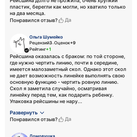
Рейсшина долго не прожила, очень хрупкий
пластик, берегли как могли, но хватило только
на два месяца.
Да
Понравился отзыв?
Ольга Шумейко
Рецензий
3
Оценок
+9
•
Рейтинг
+1
Рейсшина оказалась с браком: по той стороне,
где нужно чертить линию, почти в середине,
имеется малозаметный скол. Однако этот скол
не дает возможность линейке выполнять свою
основную функцию - чертить ровную линию.
Скол я заметила случайно, осматривая
линейку перед тем, как подарить ребенку.
Упаковка рейсшины не нару...
Развернуть
Да
Понравился отзыв?
Домовушка