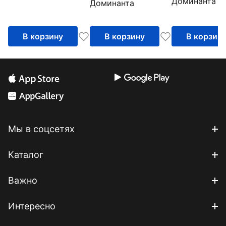
Доминанта
"Wish"
Доминанта
(IVZ060/berry)
(IVZ059/blue
В корзину
В корзину
В корзин
Мы в соцсетях
Каталог
Важно
Интересно