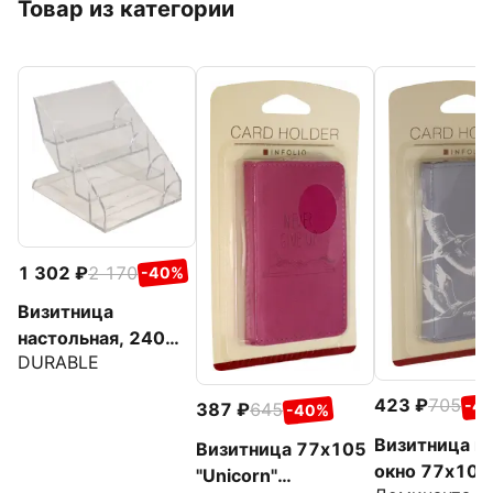
Товар из категории
1 302
2 170
-40%
Визитница
настольная, 240
DURABLE
визиток, акрил,
цвет прозрачный
423
705
-4
387
645
-40%
(2439-19)
Визитница на
Визитница 77х105
окно 77х105
"Unicorn"