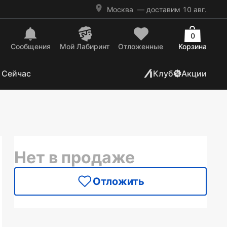
Москва
— доставим 10 авг.
0
Сообщения
Mой Лабиринт
Отложенные
Корзина
 Сейчас
Клуб
Акции
Нет в продаже
Отложить