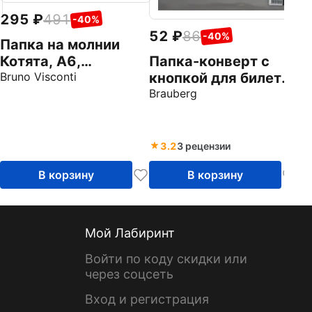
к
295
491
-40%
(
Br
52
86
-40%
2
Папка на молнии
(
Котята, А6,
Папка-конверт с
силиконовая
Bruno Visconti
кнопкой для билетов
(черная, 250х135
Brauberg
мм) (227315)
3.2
3 рецензии
В корзину
В корзину
Мой Лабиринт
Войти по коду скидки или
через соцсеть
Вход и регистрация