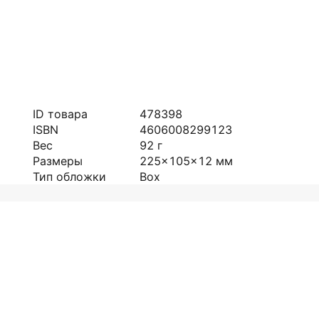
ID товара
478398
ISBN
4606008299123
Вес
92
г
Размеры
225x105x12
мм
Тип обложки
Box