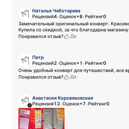
Наталья Чеботарева
Рецензий
4
Оценок
+8
Рейтинг
0
•
•
Замечательный оригинальный конверт. Красиво
Купила со скидкой, за что благодарна магазину
Да
Понравился отзыв?
Петр
Рецензий
2
Оценок
+1
Рейтинг
0
•
•
Очень удобный конверт для путешествий, все в
Да
Понравился отзыв?
Анастасия Коровяковская
Рецензий
12
Оценок
+7
Рейтинг
0
•
•