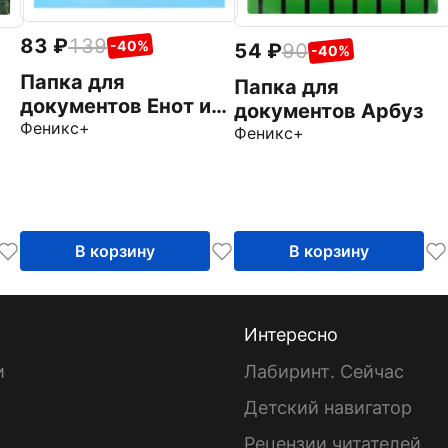
83
139
-40%
54
90
-40%
Папка для
Папка для
документов Енот и
документов Арбуз
кролик
Феникс+
Феникс+
В корзину
В корзину
Интересно
и
Лабиринт. Сейчас
Детский навигатор
ы
Рецензии читателей