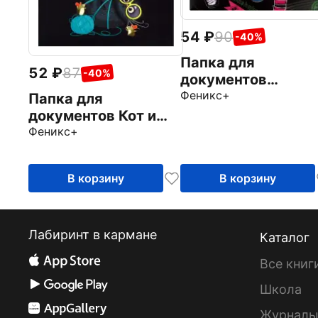
54
90
-40%
Папка для
52
87
-40%
документов
Коктейли
Феникс+
Папка для
документов Кот и
мышки, А6
Феникс+
В корзину
В корзину
Лабиринт в кармане
Каталог
Все книг
Школа
Журнал