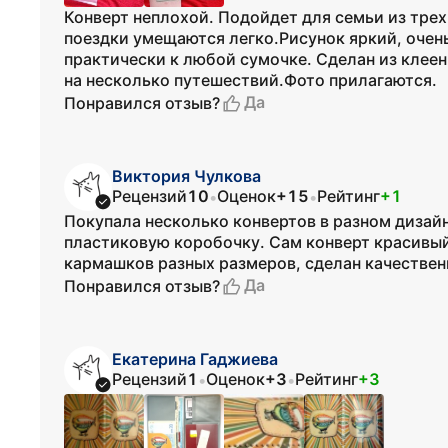
Конверт неплохой. Подойдет для семьи из тре
поездки умещаются легко.Рисунок яркий, очен
практически к любой сумочке. Сделан из клее
на несколько путешествий.Фото прилагаются.
Да
Понравился отзыв?
Виктория Чулкова
Рецензий
10
Оценок
+15
Рейтинг
+1
•
•
Покупала несколько конвертов в разном дизайн
пластиковую коробочку. Сам конверт красивый,
кармашков разных размеров, сделан качествен
Да
Понравился отзыв?
Екатерина Гаджиева
Рецензий
1
Оценок
+3
Рейтинг
+3
•
•