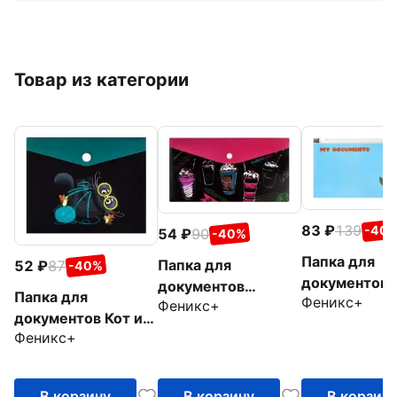
Товар из категории
83
139
-40
54
90
-40%
Папка для
Папка для
52
87
-40%
документов 
документов
Папка для
Феникс+
кролик
Феникс+
Коктейли
документов Кот и
Феникс+
мышки, А6
В корзину
В корзину
В корзин