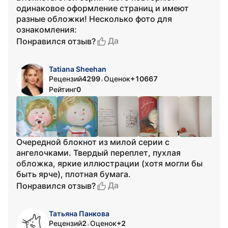
одинаковое оформление страниц и имеют
разные обложки! Несколько фото для
ознакомления:
Да
Понравился отзыв?
Tatiana Sheehan
Рецензий
4299
Оценок
+10667
•
Рейтинг
0
Очередной блокнот из милой серии с
ангелочками. Твердый переплет, пухлая
обложка, яркие иллюстрации (хотя могли бы
быть ярче), плотная бумага.
Да
Понравился отзыв?
Татьяна Панкова
Рецензий
2
Оценок
+2
•