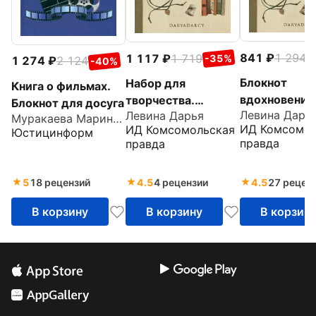
841
1 294
1 117
1 719
-
-35%
1 274
2 124
-40%
Блокнот
Набор для
Книга о фильмах.
вдохновения
творчества.
Блокнот для досуга
Левина Дарь
Левина Дарья
Вдохновение
Муракаева Марина Борисовна
ИД Комсомол
ИД Комсомольская
Юстицинформ
правда
правда
5
18 рецензий
4.5
4 рецензии
4.5
27 рецен
В корзину
В корзину
В корзин