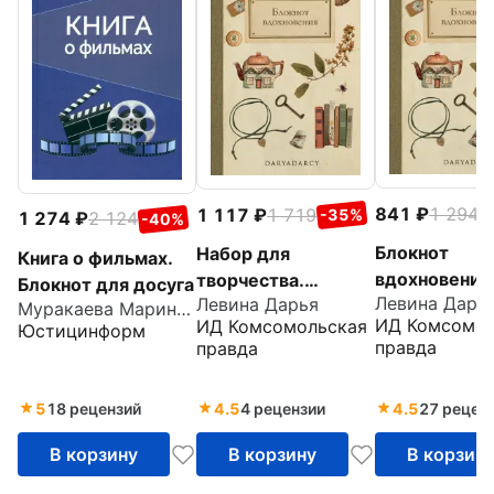
841
1 294
1 117
1 719
-
-35%
1 274
2 124
-40%
Блокнот
Набор для
Книга о фильмах.
вдохновения
творчества.
Блокнот для досуга
Левина Дарь
Левина Дарья
Вдохновение
Муракаева Марина Борисовна
ИД Комсомол
ИД Комсомольская
Юстицинформ
правда
правда
5
18 рецензий
4.5
4 рецензии
4.5
27 рецен
В корзину
В корзину
В корзин