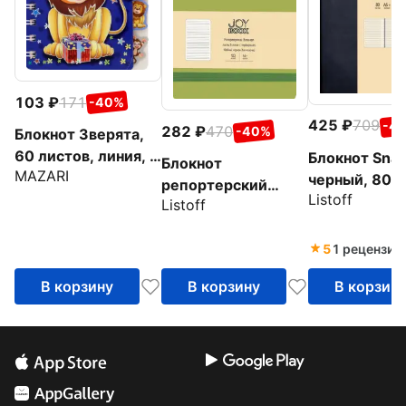
103
171
-40%
425
709
-4
282
470
-40%
Блокнот Зверята,
60 листов, линия, в
Блокнот Snap
Блокнот
MAZARI
ассортименте
черный, 80 л
репортерский
Listoff
линия, А6+
Listoff
Оливковый, А6-,
100 листов, линия
5
1 рецензия
В корзину
В корзину
В корзин