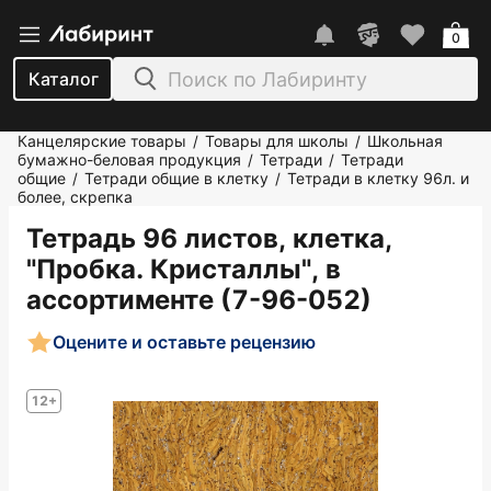
0
Каталог
Канцелярские товары
Товары для школы
Школьная
/
/
бумажно-беловая продукция
Тетради
Тетради
/
/
общие
Тетради общие в клетку
Тетради в клетку 96л. и
/
/
более, скрепка
Тетрадь 96 листов, клетка,
"Пробка. Кристаллы", в
ассортименте (7-96-052)
Оцените и оставьте рецензию
12+