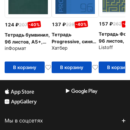
157
262
-4
137
228
124
207
-40%
-40%
Тетрадь Фор
Тетрадь
Тетрадь бумвинил,
96 листов, к
Progressive, синяя,
96 листов, А5+,
Listoff
в ассортиме
Хатбер
inФормат
96 листов, А5,
клетка, зеленая
клетка
В корзину
В корзину
В корзин
Мы в соцсетях