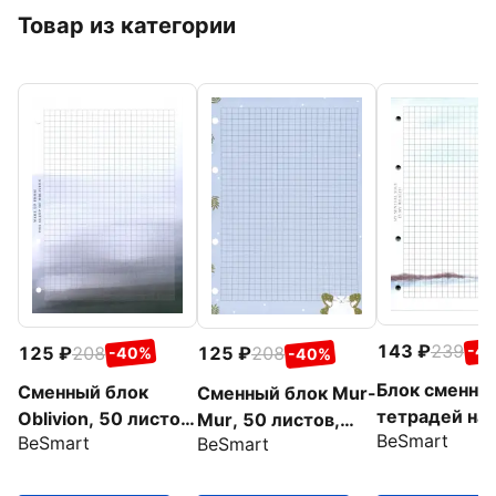
Товар из категории
143
239
-4
125
208
125
208
-40%
-40%
Блок сменны
Сменный блок
Сменный блок Mur-
тетрадей на
Oblivion, 50 листов,
Mur, 50 листов,
BeSmart
кольцах View
BeSmart
BeSmart
клетка, А5
клетка, А5
50 листов, к