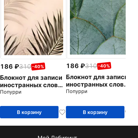
К
По
186
310
186
310
-40%
-40%
Блокнот для записи
Блокнот для записи
иностранных слов
иностранных слов
Листья
Попурри
Папоротник
Попурри
В корзину
В корзину
Мой Лабиринт