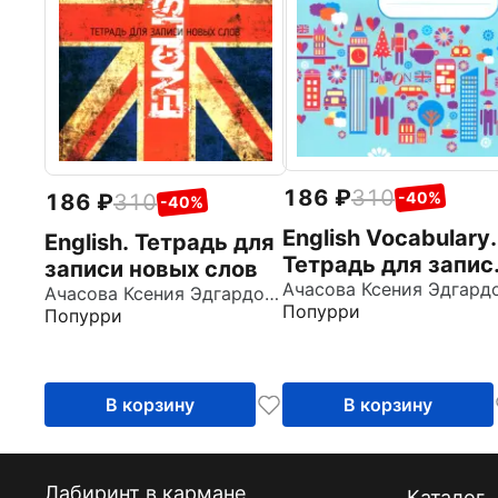
186
310
-40%
186
310
-40%
English Vocabulary.
English. Тетрадь для
Тетрадь для запис
записи новых слов
слов
Ачасова Ксения Эдгардовна
Попурри
Попурри
В корзину
В корзину
Лабиринт в кармане
Каталог