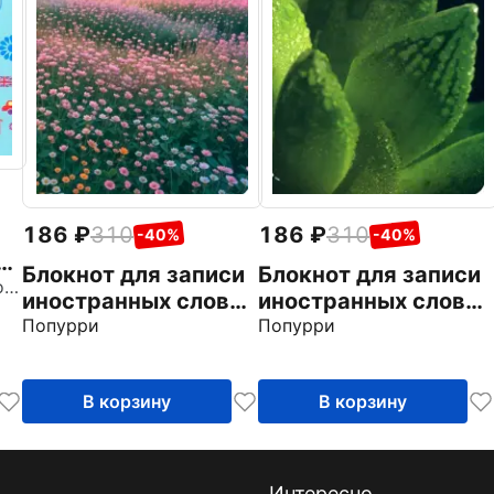
186
310
186
310
-40%
-40%
и
Блокнот для записи
Блокнот для записи
Ачасова Ксения Эдгардовна
иностранных слов
иностранных слов
Цветы
Попурри
Суккулент
Попурри
В корзину
В корзину
Интересно