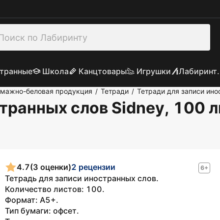
транные
Школа
Канцтовары
Игрушки
Лабиринт.
умажно-беловая продукция
Тетради
Тетради для записи ино
/
/
транных слов Sidney, 100 ли
4.7
(3 оценки)
2 рецензии
6+
Тетрадь для записи иностранных слов.
Количество листов: 100.
Формат: А5+.
Тип бумаги: офсет.