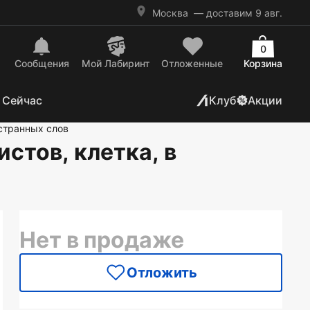
Москва
— доставим 9 авг.
0
Сообщения
Mой Лабиринт
Отложенные
Корзина
 Сейчас
Клуб
Акции
странных слов
стов, клетка, в
Нет в продаже
Отложить