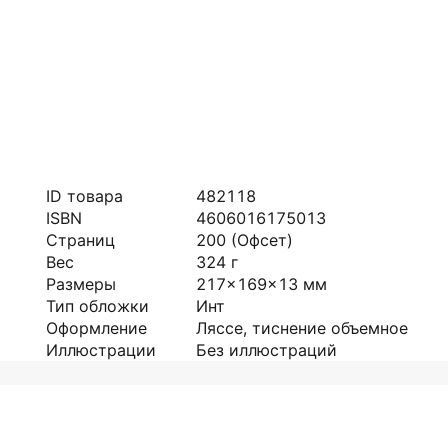
ID товара
482118
ISBN
4606016175013
Страниц
200
(Офсет)
Вес
324
г
Размеры
217x169x13
мм
Тип обложки
Инт
Оформление
Ляссе, тиснение объемное
Иллюстрации
Без иллюстраций