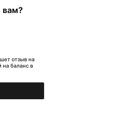
н вам?
шет отзыв на
й на баланс в