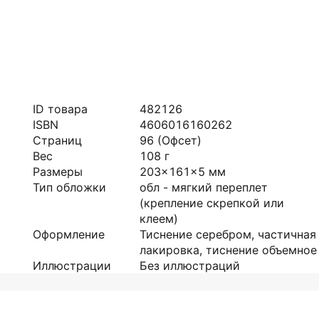
ID товара
482126
ISBN
4606016160262
Страниц
96
(Офсет)
Вес
108
г
Размеры
203x161x5
мм
Тип обложки
обл - мягкий переплет
(крепление скрепкой или
клеем)
Оформление
Тиснение серебром, частичная
лакировка, тиснение объемное
Иллюстрации
Без иллюстраций