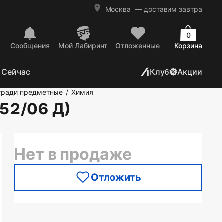
Москва
— доставим завтра
0
Сообщения
Mой Лабиринт
Отложенные
Корзина
 Сейчас
Клуб
Акции
тради предметные
Химия
/
952/06 Д)
Нет в продаже
Отложить