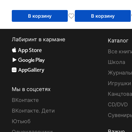
В корзину
В корзину
Лабиринт в кармане
Каталог
Все книг
Школа
Журнал
Игрушки
Мы в соцсетях
Канцтов
ВКонтакте
CD/DVD
ВКонтакте. Дети
Сувенир
Ютьюб
Важно
Одноклассники