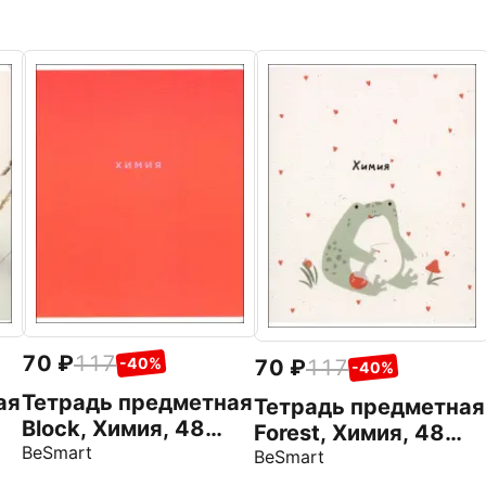
70
117
-40%
70
117
-40%
ая
Тетрадь предметная
Тетрадь предметная
Block, Химия, 48
Forest, Химия, 48
листов, клетка
BeSmart
листов, клетка
BeSmart