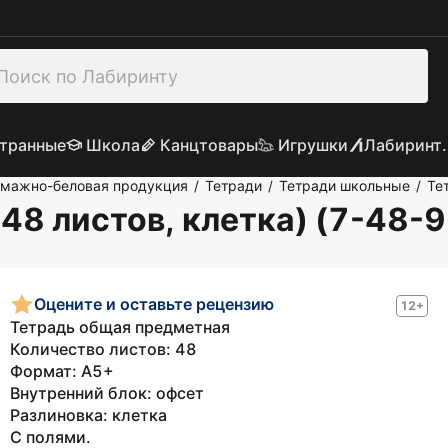
транные
Школа
Канцтовары
Игрушки
Лабиринт.
умажно-беловая продукция
Тетради
Тетради школьные
Те
/
/
/
48 листов, клетка) (7-48-
Оцените и оставьте рецензию
12+
Тетрадь общая предметная
Количество листов: 48
Формат: А5+
Внутренний блок: офсет
Разлиновка: клетка
С полями.