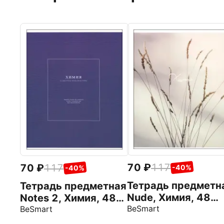
70
117
70
117
-40%
-40%
Тетрадь предметн
Тетрадь предметная
Nude, Химия, 48
Notes 2, Химия, 48
листов, клетка
BeSmart
листов, клетка
BeSmart