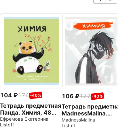
7
Т
Я
Х
Фе
к
104
174
106
177
-40%
-40%
Тетрадь предметная
Тетрадь предметная
Панда. Химия, 48
MadnessMalina.
листов
Ефремова Екатерина
Химия, 48 листов,
MadnessMalina
Listoff
Listoff
клетка