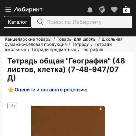
0
Каталог
Канцелярские товары
Товары для школы
Школьная
/
/
бумажно-беловая продукция
Тетради
Тетради
/
/
школьные
Тетради предметные
География
/
/
Тетрадь общая "География" (48
листов, клетка) (7-48-947/07
Д)
Оцените и оставьте рецензию
12+