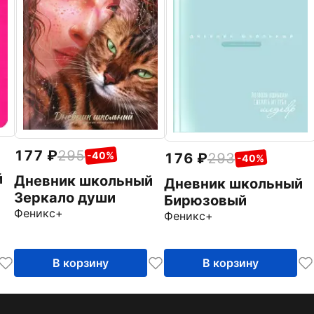
177
295
-40%
176
293
-40%
й
Дневник школьный
Дневник школьный
Зеркало души
Бирюзовый
Феникс+
Феникс+
В корзину
В корзину