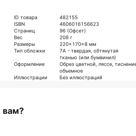
ID товара
482155
ISBN
4606016156623
Страниц
96
(Офсет)
Вес
208
г
Размеры
220x170x8
мм
Тип обложки
7А - твердая, обтянутая
тканью (или бумвинил)
Оформление
Обрез цветной, ляссе, тиснени
объемное
Иллюстрации
Без иллюстраций
н вам?