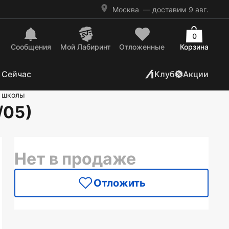
Москва
— доставим 9 авг.
0
Сообщения
Mой Лабиринт
Отложенные
Корзина
 Сейчас
Клуб
Акции
й школы
/05)
Нет в продаже
Отложить