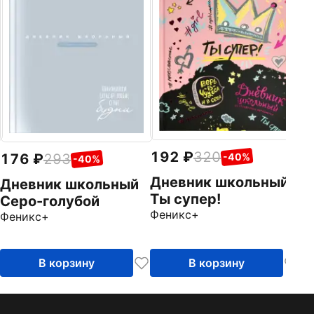
Д
О
Фе
192
320
176
293
-40%
-40%
Дневник школьный
Дневник школьный
Ты супер!
Серо-голубой
Феникс+
Феникс+
В корзину
В корзину