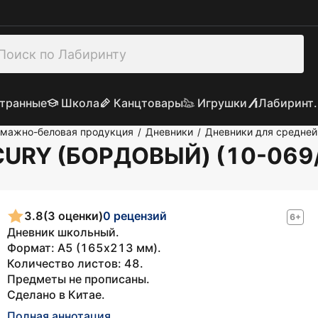
транные
Школа
Канцтовары
Игрушки
Лабиринт.
умажно-беловая продукция
Дневники
Дневники для средне
/
/
CURY (БОРДОВЫЙ) (10-069
3.8
(3 оценки)
0 рецензий
6+
Дневник школьный.
Формат: А5 (165х213 мм).
Количество листов: 48.
Предметы не прописаны.
Сделано в Китае.
Полная аннотация