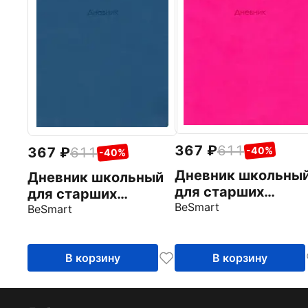
367
611
367
611
-40%
-40%
Дневник школьны
Дневник школьный
для старших
для старших
классов Block, 48
BeSmart
классов Block,
BeSmart
листов, розовый
Синий, 48 листов
В корзину
В корзину