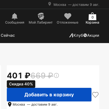
Москва
— доставим 9 авг.
0
Сообщения
Mой Лабиринт
Отложенные
Корзина
 Сейчас
Клуб
Акции
401
669
Скидка 40%
Добавить в корзину
Москва
— доставим
9 авг.