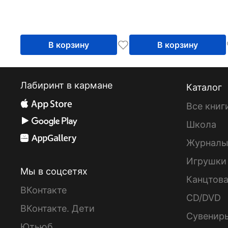
В корзину
В корзину
Лабиринт в кармане
Каталог
Все книг
Школа
Журнал
Игрушки
Мы в соцсетях
Канцтов
ВКонтакте
CD/DVD
ВКонтакте. Дети
Сувенир
Ютьюб