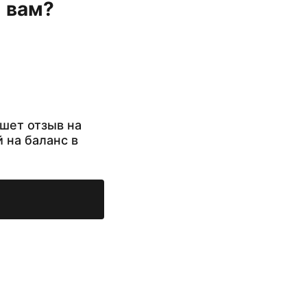
н вам?
шет отзыв на
й на баланс в