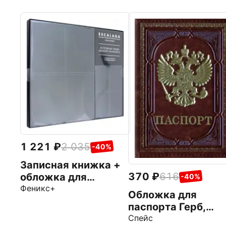
1 221
2 035
-40%
Записная книжка +
370
616
обложка для
-40%
паспорта Сариф,
Феникс+
Обложка для
графит, А5+, 120
паспорта Герб,
листов
коричневая
Спейс