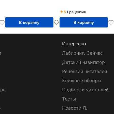
кожа
5
1 рецензия
В корзину
В корзину
Интересно
и
Лабиринт. Сейчас
Детский навигатор
ы
Рецензии читателей
Книжные обзоры
ары
Подборки читателей
Тесты
ы
Новости Л.