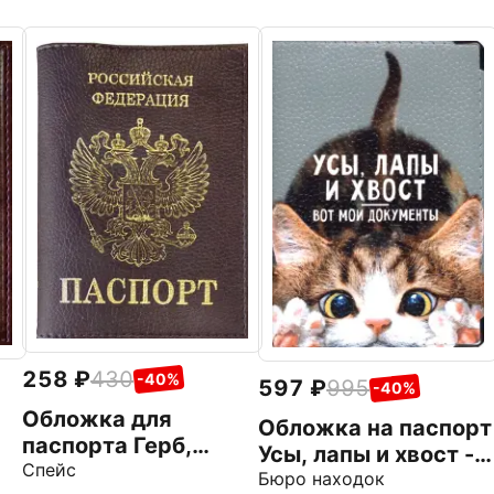
258
430
-40%
597
995
-40%
Обложка для
Обложка на паспорт
паспорта Герб,
Усы, лапы и хвост -
бордовая
Спейс
вот мои документы,
Бюро находок