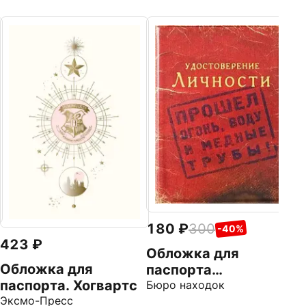
4
О
п
Г
Be
180
300
-40%
423
Обложка для
Обложка для
паспорта
паспорта. Хогвартс
Удостоверение
Бюро находок
Эксмо-Пресс
личности