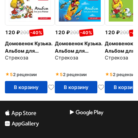
120
200
120
200
120
200
-40%
-40%
-4
Домовенок Кузька.
Домовенок Кузька.
Домовенок К
Альбом для
Альбом для
Альбом для
Стрекоза
Стрекоза
Стрекоза
рисования, 16
рисования, 16
рисования, 1
листов
листов
листов
5
2 рецензии
5
2 рецензии
5
2 рецензии
В корзину
В корзину
В корзин