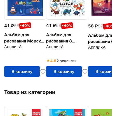
41
68
41
68
-40%
58
97
-40%
-40%
Альбом для
Альбом для
Альбом для
рисования 8
рисования Морские
рисования С
АппликА
АппликА
листов, Лесные
АппликА
загадки, А4, 8
роботы, А4, 
звери (С1004-27)
листов
листов
4.5
2 рецензии
В корзину
В корзину
В корзин
Товар из категории