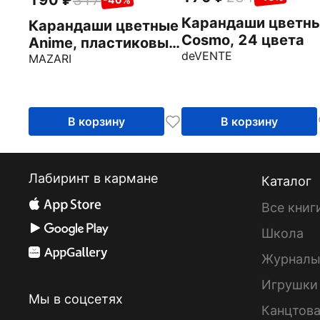
190
317
Карандаши цветн
Карандаши цветные
Cosmo, 24 цвета
Anime, пластиковые,
deVENTE
24 цвета
MAZARI
В корзину
В корзину
Лабиринт в кармане
Каталог
Все книг
Школа
Журнал
Игрушки
Мы в соцсетях
Канцтов