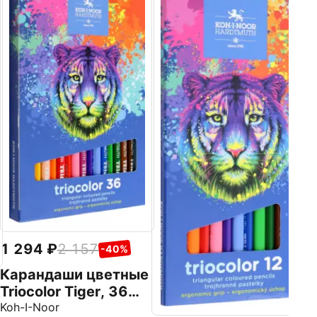
К
п
A
Br
а
1 294
2 157
-40%
Карандаши цветные
Triocolor Tiger, 36
цветов
Koh-I-Noor