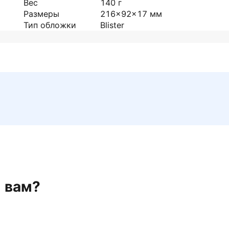
Вес
140
г
Размеры
216x92x17
мм
Тип обложки
Blister
н вам?