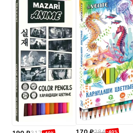
170
284
-40%
-40%