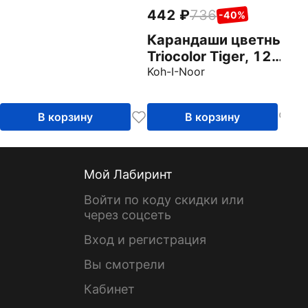
442
736
-40%
Карандаши цветные
Triocolor Tiger, 12
цветов
Koh-I-Noor
В корзину
В корзину
Мой Лабиринт
Войти по коду скидки или
через соцсеть
Вход и регистрация
Вы смотрели
Кабинет