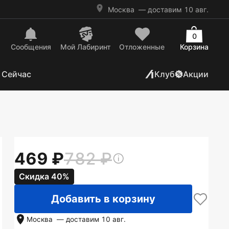
Москва
— доставим 10 авг.
0
Сообщения
Mой Лабиринт
Отложенные
Корзина
 Сейчас
Клуб
Акции
469
782
Скидка 40%
Добавить в корзину
Москва
— доставим
10 авг.