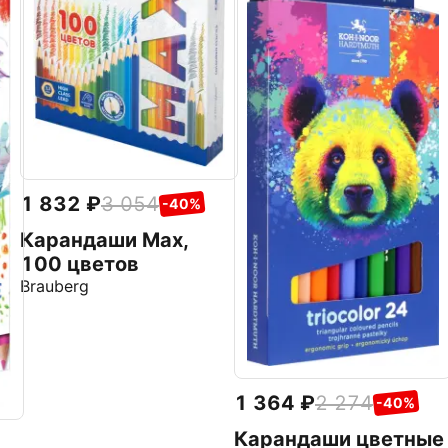
1 832
3 054
-40%
Карандаши Max,
100 цветов
Brauberg
1 364
2 274
-40%
Карандаши цветные