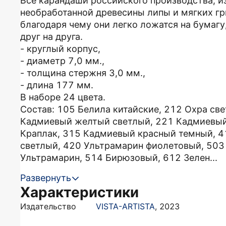
Все карандаши российского производства, и
необработанной древесины липы и мягких г
благодаря чему они легко ложатся на бумаг
друг на друга.
- круглый корпус,
- диаметр 7,0 мм.,
- толщина стержня 3,0 мм.,
- длина 177 мм.
В наборе 24 цвета.
Состав: 105 Белила китайские, 212 Охра св
Кадмиевый желтый светлый, 221 Кадмиевый
Краплак, 315 Кадмиевый красный темный, 
светлый, 420 Ультрамарин фиолетовый, 503
Ультрамарин, 514 Бирюзовый, 612 Зелен...
Развернуть
Характеристики
Издательство
VISTA-ARTISTA
,
2023