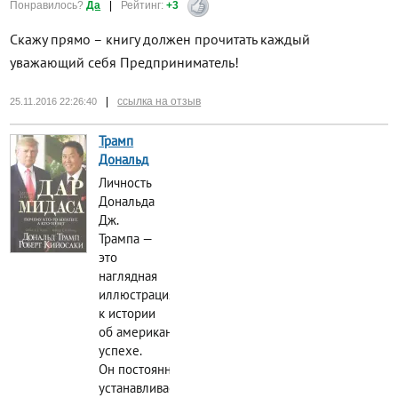
Понравилось?
Да
|
Рейтинг:
+3
Скажу прямо – книгу должен прочитать каждый
уважающий себя Предприниматель!
|
ссылка на отзыв
25.11.2016 22:26:40
Трамп
Дональд
Личность
Дональда
Дж.
Трампа —
это
наглядная
иллюстрация
к истории
об американском
успехе.
Он постоянно
устанавливает