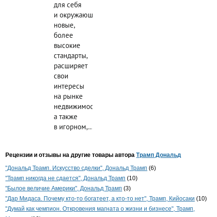
для себя
и окружающих
новые,
более
высокие
стандарты,
расширяет
свои
интересы
на рынке
недвижимости,
а также
в игорном,...
Рецензии и отзывы на другие товары автора
Трамп Дональд
"Дональд Трамп. Искусство сделки", Дональд Трамп
(6)
"Трамп никогда не сдается", Дональд Трамп
(10)
"Былое величие Америки", Дональд Трамп
(3)
"Дар Мидаса. Почему кто-то богатеет, а кто-то нет", Трамп, Кийосаки
(10)
"Думай как чемпион. Откровения магната о жизни и бизнесе", Трамп,