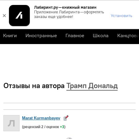
Лабиринт.ру — книжный магазин
0
Приложение Лабиринта — оформлять
×
Установить
заказы еще удобнее!
Книги
Иностранные
Главное
Школа
Канцтов
Отзывы на автора
Трамп Дональд
Marat Kurmanbayev
(рецензий
2
/ оценок
+3
)