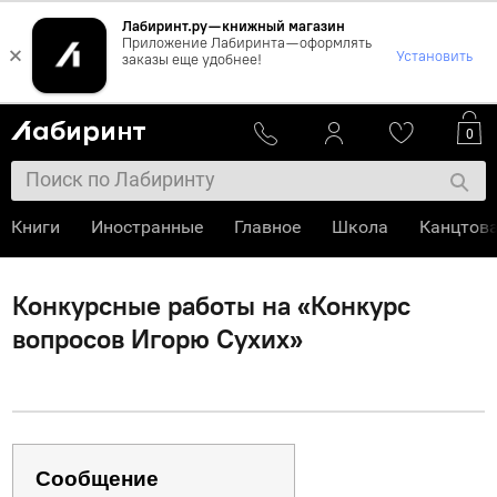
Лабиринт.ру — книжный магазин
Приложение Лабиринта — оформлять
×
Установить
заказы еще удобнее!
0
Книги
Иностранные
Главное
Школа
Канцтов
Конкурсные работы на «Конкурс
вопросов Игорю Сухих»
Сообщение