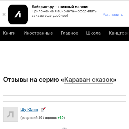
Лабиринт.ру — книжный магазин
0
Приложение Лабиринта — оформлять
×
Установить
заказы еще удобнее!
Книги
Иностранные
Главное
Школа
Канцтов
Отзывы на серию «
Караван сказок
»
Шу Юлия
(рецензий
10
/ оценок
+10
)