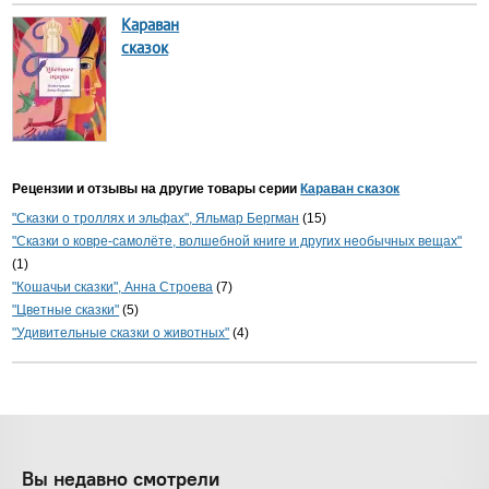
Караван
сказок
Рецензии и отзывы на другие товары серии
Караван сказок
"Сказки о троллях и эльфах", Яльмар Бергман
(15)
"Сказки о ковре-самолёте, волшебной книге и других необычных вещах"
(1)
"Кошачьи сказки", Анна Строева
(7)
"Цветные сказки"
(5)
"Удивительные сказки о животных"
(4)
Вы недавно смотрели