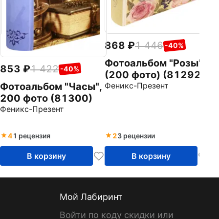
868
1 446
-40%
Фотоальбом "Розы"
853
1 422
-40%
(200 фото) (81292)
Фотоальбом "Часы",
Феникс-Презент
200 фото (81300)
Феникс-Презент
4
1 рецензия
2
3 рецензии
В корзину
В корзину
Мой Лабиринт
Войти по коду скидки или