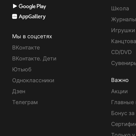
Школа
Журнал
Игрушки
Мы в соцсетях
Канцтов
ВКонтакте
CD/DVD
ВКонтакте. Дети
Сувенир
Ютьюб
Важно
Одноклассники
Дзен
Акции
Телеграм
Главные 
Бонус за
Сертифи
Только у