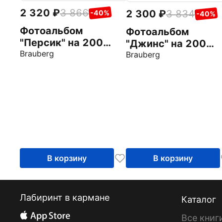
2 320
3 866
2 300
3 834
-40%
-40%
Фотоальбом
Фотоальбом
"Персик" на 200
"Джинс" на 200
фото, персиковый
Brauberg
фото, ткань
Brauberg
(391190)
(391173)
В корзину
В корзину
Лабиринт в кармане
Каталог
Все книг