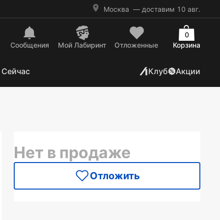
Москва
— доставим 10 авг.
0
Сообщения
Mой Лабиринт
Отложенные
Корзина
 Сейчас
Клуб
Акции
Нет в продаже
Отложить