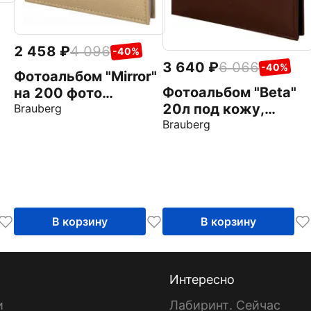
2 458
4 096
-40%
3 640
6 066
-40%
Фотоальбом "Mirror"
Фотоальбом "Beta"
на 200 фото
20л под кожу,
(391184)
Brauberg
коричневый
Brauberg
(391180)
В корзину
В корзину
Интересно
и
Лабиринт. Сейчас