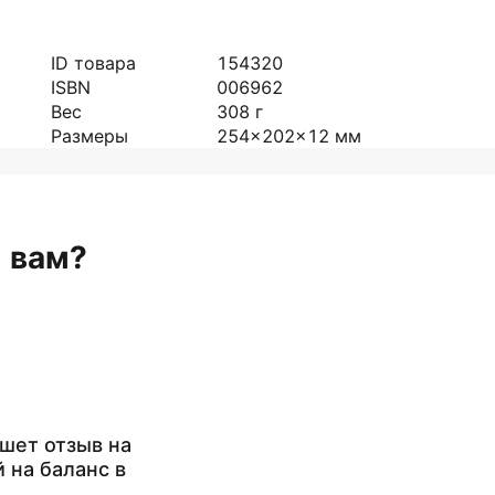
ID товара
154320
ISBN
006962
Вес
308
г
Размеры
254x202x12
мм
н вам?
шет отзыв на
й на баланс в