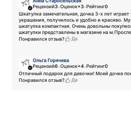
Анна Старосельская
Рецензий
3
Оценок
+3
Рейтинг
0
•
•
Шкатулка замечательная, дочка 3-х лет играет
украшения, получилось и удобно и красиво. Му
шкатулка компактная. Очень довольны покупко
шкатулки представлены в магазине на м.Просп
Да
Понравился отзыв?
Ольга Горячева
Рецензий
6
Оценок
+4
Рейтинг
0
•
•
Отличный подарок для девочки! Моей дочке по
Да
Понравился отзыв?