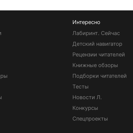
Интересно
и
Лабиринт. Сейчас
Детский навигатор
ы
Рецензии читателей
Книжные обзоры
ары
Подборки читателей
Тесты
ы
Новости Л.
Конкурсы
Спецпроекты