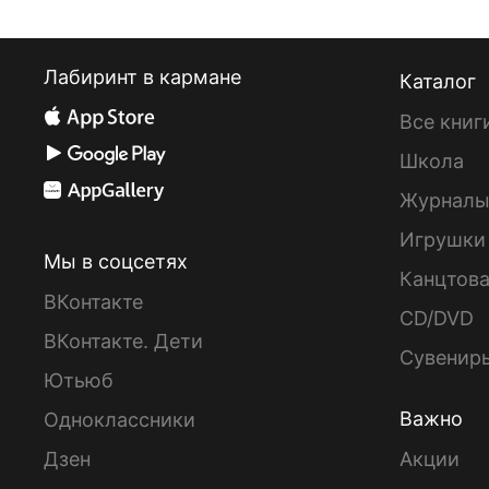
Лабиринт в кармане
Каталог
Все книг
Школа
Журнал
Игрушки
Мы в соцсетях
Канцтов
ВКонтакте
CD/DVD
ВКонтакте. Дети
Сувенир
Ютьюб
Важно
Одноклассники
Дзен
Акции