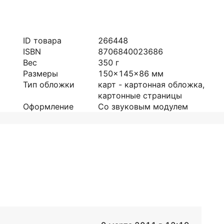
ID товара
266448
ISBN
8706840023686
Вес
350
г
Размеры
150x145x86
мм
Тип обложки
карт - картонная обложка,
картонные страницы
Оформление
Со звуковым модулем