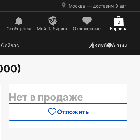
Москва
— доставим 9 авг.
0
Сообщения
Mой Лабиринт
Отложенные
Корзина
 Сейчас
Клуб
Акции
000)
Нет в продаже
Отложить