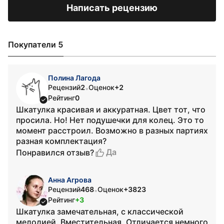
Написать рецензию
Покупатели 5
Полина Лагода
Рецензий
2
Оценок
+2
•
Рейтинг
0
Шкатулка красивая и аккуратная. Цвет тот, что
просила. Но! Нет подушечки для колец. Это то
момент расстроил. Возможно в разных партиях
разная комплектация?
Да
Понравился отзыв?
Анна Агрова
Рецензий
468
Оценок
+3823
•
Рейтинг
+3
Шкатулка замечательная, с классической
мелодией. Вместительная. Отличается немного