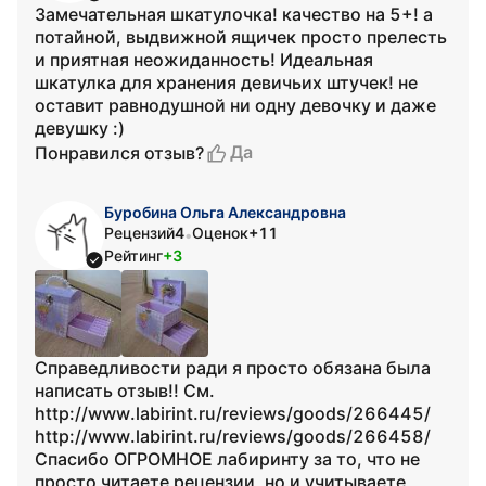
Замечательная шкатулочка! качество на 5+! а
потайной, выдвижной ящичек просто прелесть
и приятная неожиданность! Идеальная
шкатулка для хранения девичьих штучек! не
оставит равнодушной ни одну девочку и даже
девушку :)
Да
Понравился отзыв?
Буробина Ольга Александровна
Рецензий
4
Оценок
+11
•
Рейтинг
+3
Справедливости ради я просто обязана была
написать отзыв!! См.
http://www.labirint.ru/reviews/goods/266445/
http://www.labirint.ru/reviews/goods/266458/
Спасибо ОГРОМНОЕ лабиринту за то, что не
просто читаете рецензии, но и учитываете