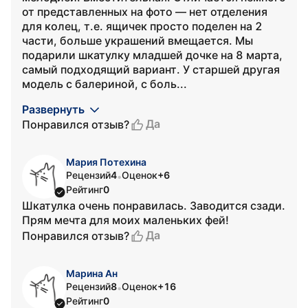
от представленных на фото — нет отделения
для колец, т.е. ящичек просто поделен на 2
части, больше украшений вмещается. Мы
подарили шкатулку младшей дочке на 8 марта,
самый подходящий вариант. У старшей другая
модель с балериной, с боль...
Развернуть
Да
Понравился отзыв?
Мария Потехина
Рецензий
4
Оценок
+6
•
Рейтинг
0
Шкатулка очень понравилась. Заводится сзади.
Прям мечта для моих маленьких фей!
Да
Понравился отзыв?
Марина Ан
Рецензий
8
Оценок
+16
•
Рейтинг
0