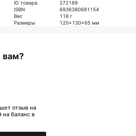
ID товара
272189
ISBN
6936380681154
Вес
118
г
Размеры
120x130x65
мм
н вам?
шет отзыв на
й на баланс в