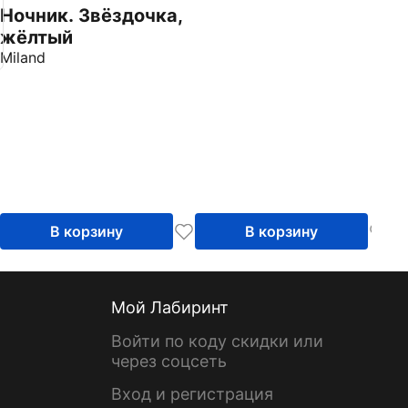
Ночник. Звёздочка,
жёлтый
Miland
В корзину
В корзину
Мой Лабиринт
Войти по коду скидки или
через соцсеть
Вход и регистрация