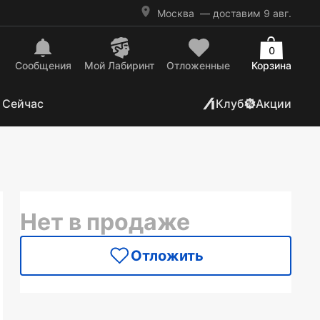
Москва
— доставим 9 авг.
0
Сообщения
Mой Лабиринт
Отложенные
Корзина
 Сейчас
Клуб
Акции
Нет в продаже
Отложить