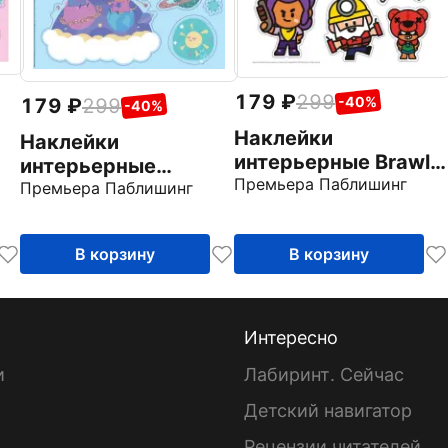
179
299
-40%
179
299
-40%
Наклейки
Наклейки
интерьерные Brawl
интерьерные
Stars
Премьера Паблишинг
голубые Свинка
Премьера Паблишинг
Пеппа
В корзину
В корзину
Интересно
и
Лабиринт. Сейчас
Детский навигатор
ы
Рецензии читателей