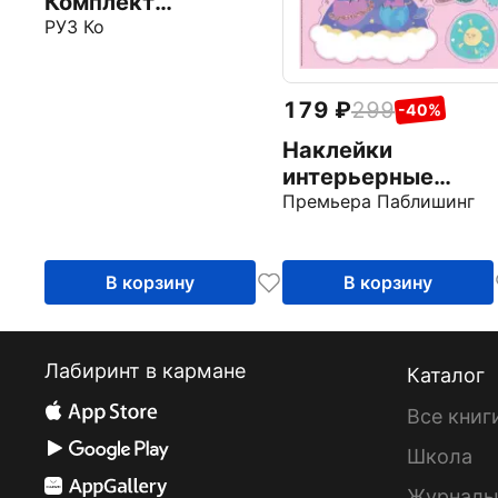
Комплект
интерьерных
РУЗ Ко
наклеек
179
299
-40%
Наклейки
интерьерные
розовые Свинка
Премьера Паблишинг
Пеппа
В корзину
В корзину
Лабиринт в кармане
Каталог
Все книг
Школа
Журнал