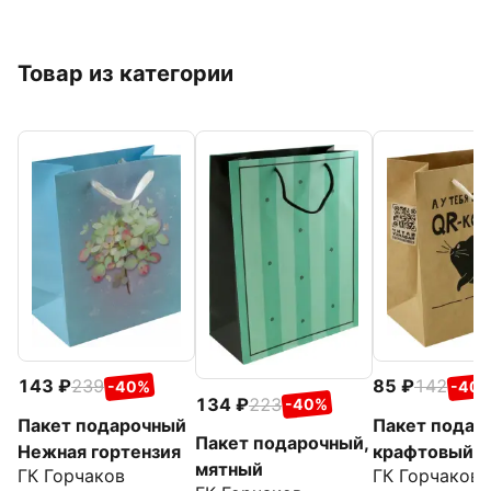
Товар из категории
143
239
85
142
-40%
-40
134
223
-40%
Пакет подарочный
Пакет подар
Пакет подарочный,
Нежная гортензия
крафтовый Q
мятный
ГК Горчаков
ГК Горчаков