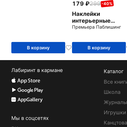
179
299
-40%
Наклейки
интерьерные
розовые Свинка
Премьера Паблишинг
Пеппа
В корзину
В корзину
Лабиринт в кармане
Каталог
Все книг
Школа
Журнал
Игрушки
Мы в соцсетях
Канцтов