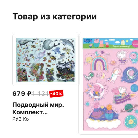
Товар из категории
679
1 131
-40%
Подводный мир.
Комплект
интерьерных
РУЗ Ко
наклеек