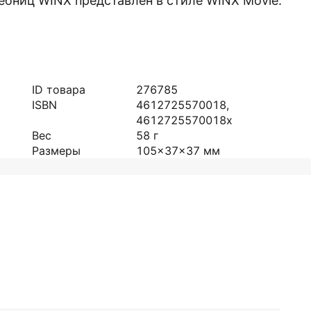
бниц WINX представлен в стиле WINX Movie.
ID товара
276785
ISBN
4612725570018,
4612725570018х
Вес
58
г
Размеры
105x37x37
мм