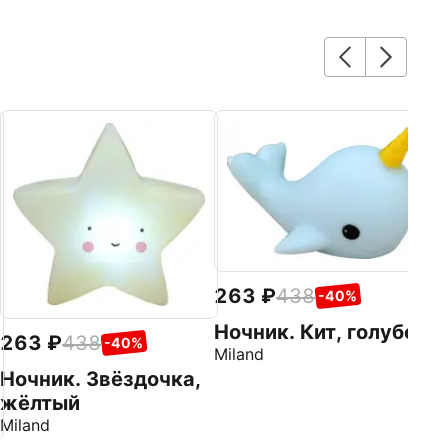
1
П
М
РУ
263
438
-40%
Ночник. Кит, голубой
263
438
-40%
Miland
Ночник. Звёздочка,
жёлтый
Miland