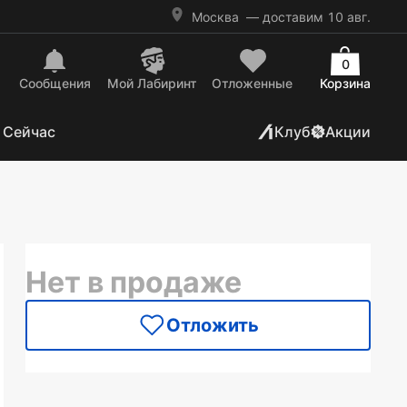
Москва
— доставим 10 авг.
0
Сообщения
Mой Лабиринт
Отложенные
Корзина
 Сейчас
Клуб
Акции
Нет в продаже
Отложить