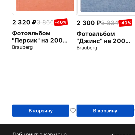
2 320
3 866
2 300
3 834
-40%
-40%
Фотоальбом
Фотоальбом
"Персик" на 200
"Джинс" на 200
фото, персиковый
Brauberg
фото, ткань
Brauberg
(391190)
(391173)
В корзину
В корзину
Лабиринт в кармане