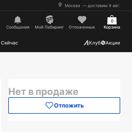
Москва
— доставим 9 авг.
0
Сообщения
Mой Лабиринт
Отложенные
Корзина
 Сейчас
Клуб
Акции
Нет в продаже
Отложить