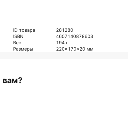
ID товара
281280
ISBN
4607140878603
Вес
194
г
Размеры
220x170x20
мм
н вам?