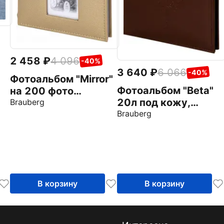
2 458
4 096
-40%
3 640
6 066
-40%
Фотоальбом "Mirror"
Фотоальбом "Beta"
на 200 фото
20л под кожу,
(391184)
Brauberg
коричневый
Brauberg
(391180)
В корзину
В корзину