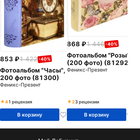
868
1 446
-40%
Фотоальбом "Розы"
853
1 422
-40%
(200 фото) (81292)
Фотоальбом "Часы",
Феникс-Презент
200 фото (81300)
Феникс-Презент
4
1 рецензия
2
3 рецензии
В корзину
В корзину