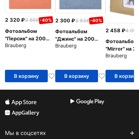
2 320
3 866
2 300
3 834
-40%
-40%
2 458
4 09
Фотоальбом
Фотоальбом
"Персик" на 200
"Джинс" на 200
Фотоальбом
Brauberg
Brauberg
фото, персиковый
фото, ткань
"Mirror" на 2
(391190)
(391173)
Brauberg
фото (39118
В корзину
В корзину
В корзин
Мы в соцсетях