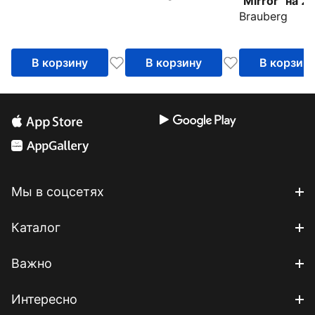
"Mirror" на 2
(391190)
(391173)
Brauberg
фото (39118
В корзину
В корзину
В корзин
Мы в соцсетях
Каталог
Важно
Интересно