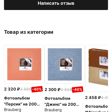
Написать отзыв
Товар из категории
2 320
3 866
2 300
3 834
-40%
-40%
2 458
4 09
Фотоальбом
Фотоальбом
"Персик" на 200
"Джинс" на 200
Фотоальбом
Brauberg
Brauberg
фото, персиковый
фото, ткань