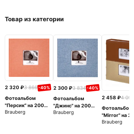
Товар из категории
2 320
3 866
2 300
3 834
-40%
-40%
2 458
4 09
Фотоальбом
Фотоальбом
"Персик" на 200
"Джинс" на 200
Фотоальбом
Brauberg
Brauberg
фото, персиковый
фото, ткань
"Mirror" на 2
(391190)
(391173)
Brauberg
фото (39118