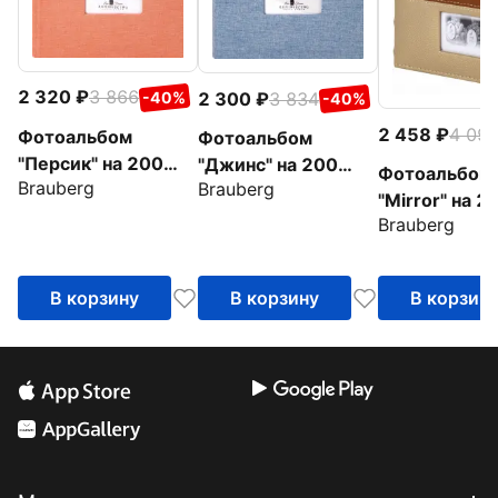
2 320
3 866
2 300
3 834
-40%
-40%
2 458
4 09
Фотоальбом
Фотоальбом
"Персик" на 200
"Джинс" на 200
Фотоальбом
Brauberg
Brauberg
фото, персиковый
фото, ткань
"Mirror" на 2
(391190)
(391173)
Brauberg
фото (39118
В корзину
В корзину
В корзин