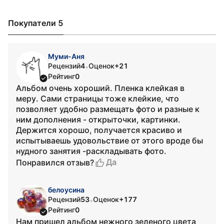
Покупатели 5
Муми-Аня
Рецензий
4
Оценок
+21
•
Рейтинг
0
Альбом очень хороший. Пленка клейкая в
меру. Сами страницы тоже клейкие, что
позволяет удобно размещать фото и разные к
ним дополнения - открыточки, картинки.
Держится хорошо, получается красиво и
испытываешь удовольствие от этого вроде бы
нудного занятия -раскладывать фото.
Да
Понравился отзыв?
белоусина
Рецензий
53
Оценок
+177
•
Рейтинг
0
Нам пришел альбом нежного зеленого цвета