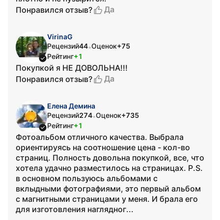
Да
Понравился отзыв?
VirinaG
Рецензий
44
Оценок
+75
•
Рейтинг
+1
Покупкой я НЕ ДОВОЛЬНА!!!
Да
Понравился отзыв?
Елена Демина
Рецензий
274
Оценок
+735
•
Рейтинг
+1
Фотоальбом отличного качества. Выбрала
ориентируясь на соотношение цена - кол-во
страниц. Полность довольна покупкой, все, что
хотела удачно разместилось на страницах. P.S.
в основном пользуюсь альбомами с
вклыдными фотографиями, это первый альбом
с магнитными страницами у меня. И брала его
для изготовления наглядног...