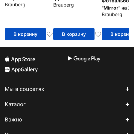
Фотоальбом
Brauberg
Brauberg
фото, персиковый
фото, ткань
"Mirror" на 2
(391190)
(391173)
Brauberg
фото (39118
В корзину
В корзину
В корзин
Мы в соцсетях
Каталог
Важно