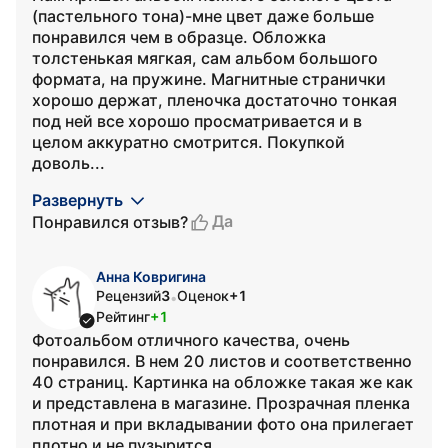
(пастельного тона)-мне цвет даже больше
понравился чем в образце. Обложка
толстенькая мягкая, сам альбом большого
формата, на пружине. Магнитные странички
хорошо держат, пленочка достаточно тонкая
под ней все хорошо просматривается и в
целом аккуратно смотрится. Покупкой
доволь...
Развернуть
Да
Понравился отзыв?
Анна Ковригина
Рецензий
3
Оценок
+1
•
Рейтинг
+1
Фотоальбом отличного качества, очень
понравился. В нем 20 листов и соответственно
40 страниц. Картинка на обложке такая же как
и представлена в магазине. Прозрачная пленка
плотная и при вкладывании фото она прилегает
плотно и не пузырится.