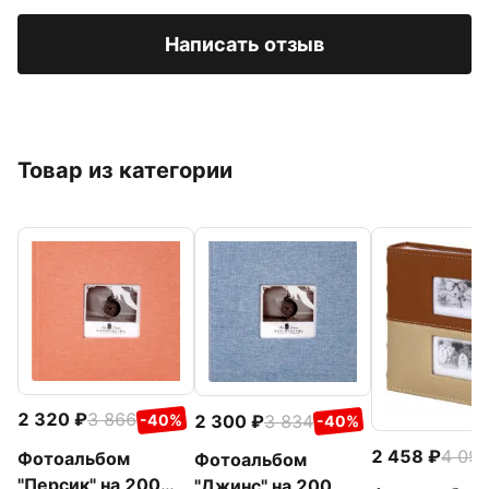
Написать отзыв
Товар из категории
2 320
3 866
2 300
3 834
-40%
-40%
2 458
4 09
Фотоальбом
Фотоальбом
"Персик" на 200
"Джинс" на 200