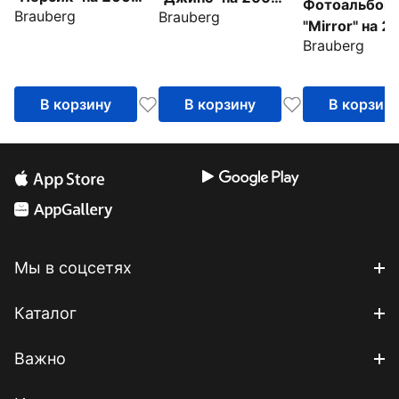
Фотоальбом
Brauberg
Brauberg
фото, персиковый
фото, ткань
"Mirror" на 2
(391190)
(391173)
Brauberg
фото (39118
В корзину
В корзину
В корзин
Мы в соцсетях
Каталог
Важно