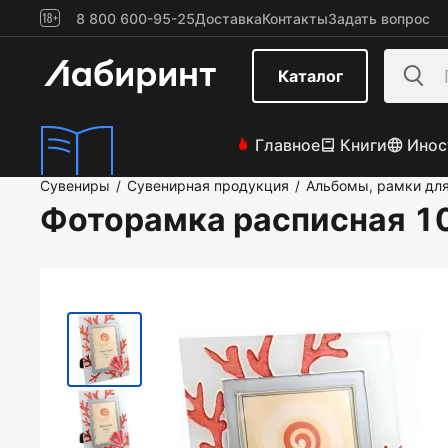
8 800 600-95-25
Доставка
Контакты
Задать вопрос
Каталог
Главное
Книги
Инос
Сувениры
Сувенирная продукция
Альбомы, рамки дл
/
/
Фоторамка расписная 10