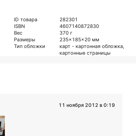
ID товара
282301
ISBN
4607140872830
Вес
370
г
Размеры
235x185x20
мм
Тип обложки
карт - картонная обложка,
картонные страницы
11 ноября 2012 в 0:19