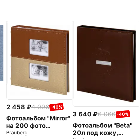
2 458
4 096
-40%
3 640
6 066
-40%
Фотоальбом "Mirror"
Фотоальбом "Beta"
на 200 фото
20л под кожу,
(391184)
Brauberg