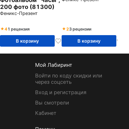
200 фото (81300)
Феникс-Презент
4
1 рецензия
2
3 рецензии
В корзину
В корзину
Мой Лабиринт
Войти по коду скидки или
через соцсеть
Вход и регистрация
Вы смотрели
Кабинет