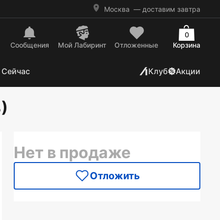
Москва
— доставим завтра
0
Сообщения
Mой Лабиринт
Отложенные
Корзина
 Сейчас
Клуб
Акции
)
Нет в продаже
Отложить