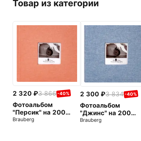
Товар из категории
2 320
3 866
2 300
3 834
-40%
-40%
Фотоальбом
Фотоальбом
"Персик" на 200
"Джинс" на 200
фото, персиковый
Brauberg
фото, ткань
Brauberg
(391190)
(391173)