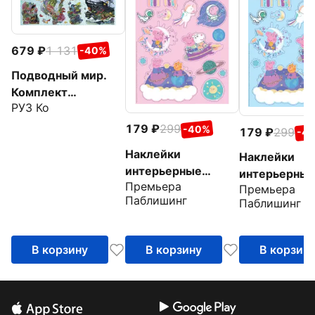
679
1 131
-40%
Подводный мир.
Комплект
РУЗ Ко
интерьерных
наклеек
179
299
-40%
179
299
-4
Наклейки
Наклейки
интерьерные
интерьерны
Премьера
розовые Свинка
Премьера
голубые Сви
Паблишинг
Паблишинг
Пеппа
Пеппа
В корзину
В корзину
В корзин