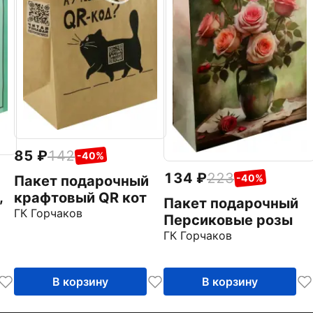
85
142
-40%
134
223
-40%
Пакет подарочный
,
крафтовый QR кот
Пакет подарочный
ГК Горчаков
Персиковые розы
ГК Горчаков
В корзину
В корзину