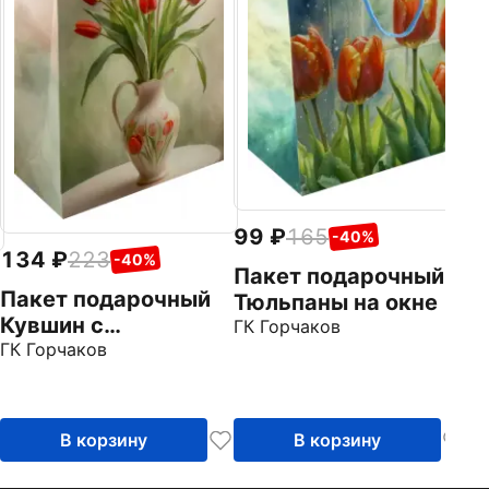
М
ГК
99
165
-40%
134
223
-40%
Пакет подарочный
Пакет подарочный
Тюльпаны на окне
Кувшин с
ГК Горчаков
тюльпанами
ГК Горчаков
В корзину
В корзину