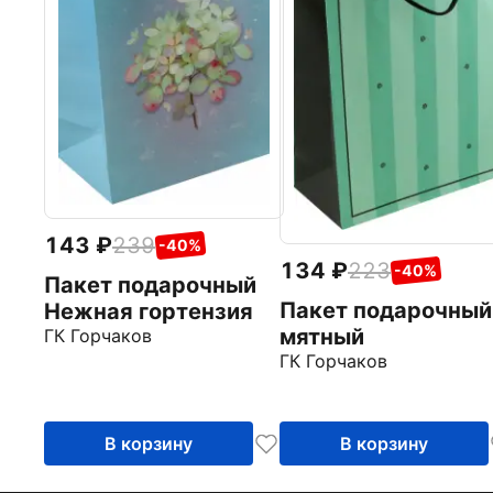
143
239
-40%
134
223
-40%
Пакет подарочный
Пакет подарочный
Нежная гортензия
мятный
ГК Горчаков
ГК Горчаков
В корзину
В корзину