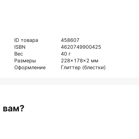
ID товара
458607
ISBN
4620749900425
Вес
40
г
Размеры
228x178x2
мм
Оформление
Глиттер (блестки)
н вам?