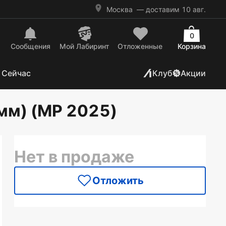
Москва
— доставим 10 авг.
0
Сообщения
Mой Лабиринт
Отложенные
Корзина
 Сейчас
Клуб
Акции
мм) (MP 2025)
Нет в продаже
Отложить