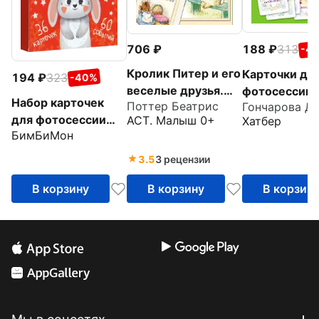
188
313
706
-4
Кролик Питер и его
Карточки дл
194
323
-40%
веселые друзья.
фотосессии
Набор карточек
Поттер Беатрис
Гончарова Д.
Карточки для
малыша, 32 
для фотосессии
АСТ. Малыш 0+
Хатбер
фотосессий
БимБиМон
Мой первый год
3.5
3 рецензии
В корзину
В корзину
В корзин