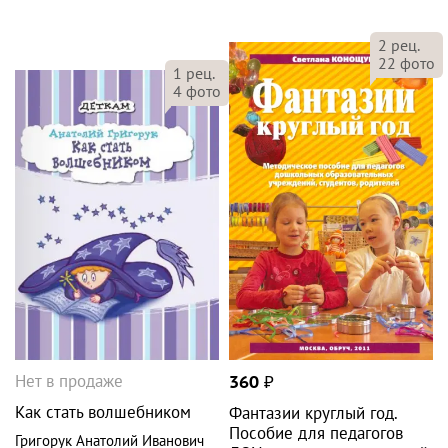
2
рец.
22
фото
1
рец.
4
фото
Нет в продаже
360
₽
Как стать волшебником
Фантазии круглый год.
Пособие для педагогов
Григорук Анатолий Иванович