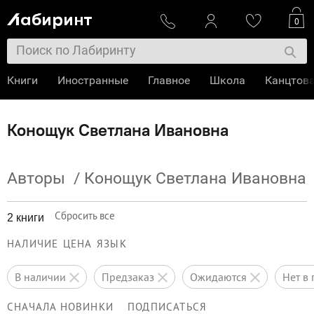
0
Книги
Иностранные
Главное
Школа
Канцтов
Конощук Светлана Ивановна
Авторы
/
Конощук Светлана Ивановна
Сбросить все
2 книги
НАЛИЧИЕ
ЦЕНА
ЯЗЫК
в наличии
предзаказ
ожидаются
нет 
СНАЧАЛА НОВИНКИ
ПОДПИСАТЬСЯ