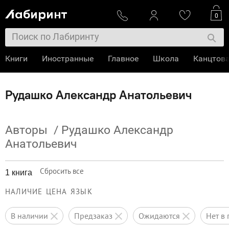
0
Книги
Иностранные
Главное
Школа
Канцтов
Рудашко Александр Анатольевич
Авторы
/
Рудашко Александр
Анатольевич
Сбросить все
1 книга
НАЛИЧИЕ
ЦЕНА
ЯЗЫК
в наличии
предзаказ
ожидаются
нет 