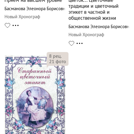
Прием на высшем уровне
цветок... Цветочные
традиции и цветочный
Басманова Элеонора Борисовна
этикет в частной и
Новый Хронограф
общественной жизни
Басманова Элеонора Борисовна
Новый Хронограф
8
рец.
21
фото