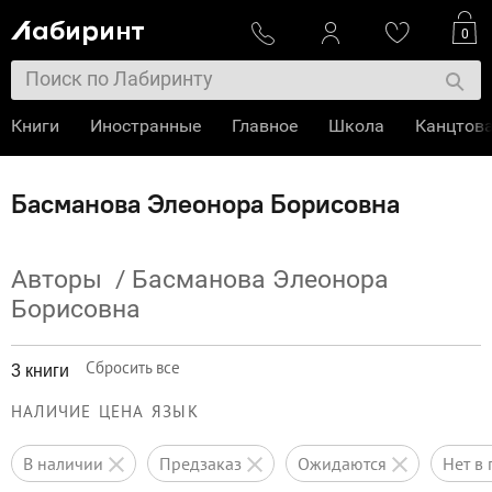
0
Книги
Иностранные
Главное
Школа
Канцтов
Басманова Элеонора Борисовна
Авторы
/
Басманова Элеонора
Борисовна
Сбросить все
3 книги
НАЛИЧИЕ
ЦЕНА
ЯЗЫК
в наличии
предзаказ
ожидаются
нет 