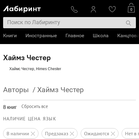
0
Книги
Иностранные
Главное
Школа
Канцтов
Хаймз Честер
Хаймс Честер, Himes Chester
Авторы
/
Хаймз Честер
Сбросить все
8 книг
НАЛИЧИЕ
ЦЕНА
ЯЗЫК
в наличии
предзаказ
ожидаются
нет 