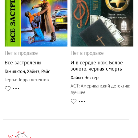
Нет в продаже
Нет в продаже
Все застрелены
И в сердце нож. Белое
золото, черная смерть
Гамильтон
,
Хаймз
,
Райс
Хаймз Честер
Терра
:
Терра-детектив
АСТ
:
Американский детектив:
лучшее