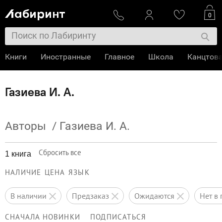
0
Книги
Иностранные
Главное
Школа
Канцтов
Газиева И. А.
Авторы
/
Газиева И. А.
Сбросить все
1 книга
НАЛИЧИЕ
ЦЕНА
ЯЗЫК
в наличии
предзаказ
ожидаются
нет 
СНАЧАЛА НОВИНКИ
ПОДПИСАТЬСЯ