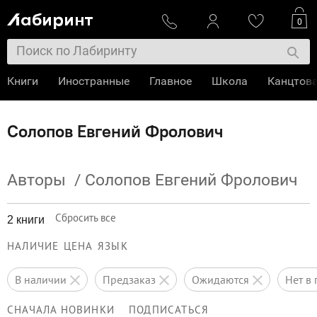
0
Книги
Иностранные
Главное
Школа
Канцтов
Солопов Евгений Фролович
Авторы
/
Солопов Евгений Фролович
Сбросить все
2 книги
НАЛИЧИЕ
ЦЕНА
ЯЗЫК
в наличии
предзаказ
ожидаются
нет 
СНАЧАЛА НОВИНКИ
ПОДПИСАТЬСЯ