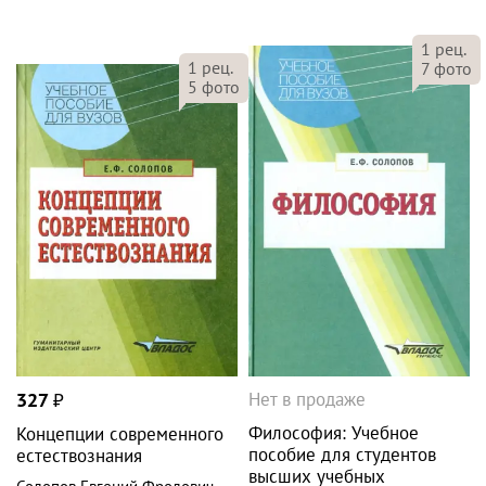
1
рец.
1
рец.
7
фото
5
фото
Нет в продаже
327
₽
Философия: Учебное
Концепции современного
пособие для студентов
естествознания
высших учебных