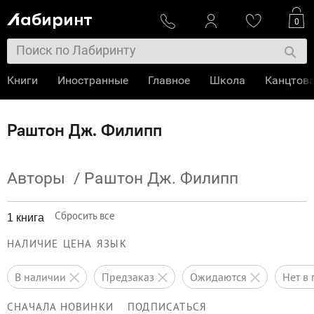
0
Книги
Иностранные
Главное
Школа
Канцтов
Раштон Дж. Филипп
Авторы
/
Раштон Дж. Филипп
Сбросить все
1 книга
НАЛИЧИЕ
ЦЕНА
ЯЗЫК
в наличии
предзаказ
ожидаются
нет 
СНАЧАЛА НОВИНКИ
ПОДПИСАТЬСЯ