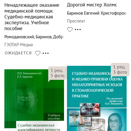
Дорогой мистер Холмс
Ненадлежащее оказание
медицинской помощи.
Баринов Евгений Христофорович
Судебно-медицинская
Проспект
экспертиза. Учебное
пособие
Ромодановский
,
Баринов
,
Добровольская
ГЭОТАР-Медиа
ОЖИДАЕТСЯ
1
рец.
1
рец.
3
фото
5
фото