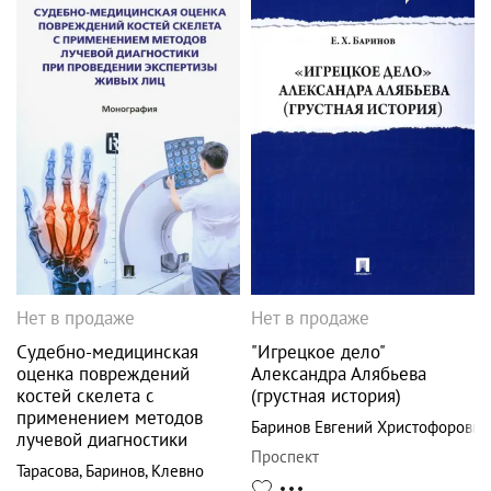
Нет в продаже
Нет в продаже
Судебно-медицинская
"Игрецкое дело"
оценка повреждений
Александра Алябьева
костей скелета с
(грустная история)
применением методов
Баринов Евгений Христофорович
лучевой диагностики
Проспект
Тарасова
,
Баринов
,
Клевно