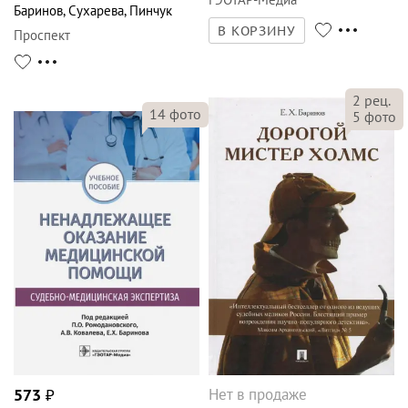
Баринов
,
Сухарева
,
Пинчук
В КОРЗИНУ
Проспект
2
рец.
14
фото
5
фото
Нет в продаже
573
₽