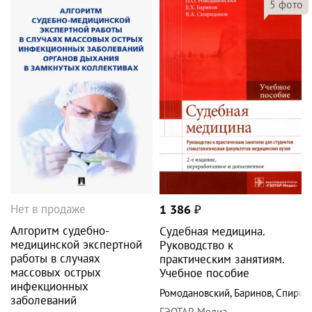
5
фото
Нет в продаже
1 386
₽
Алгоритм судебно-
Судебная медицина.
медицинской экспертной
Руководство к
работы в случаях
практическим занятиям.
массовых острых
Учебное пособие
инфекционных
Ромодановский
,
Баринов
,
Спирид
заболеваний
ГЭОТАР-Медиа