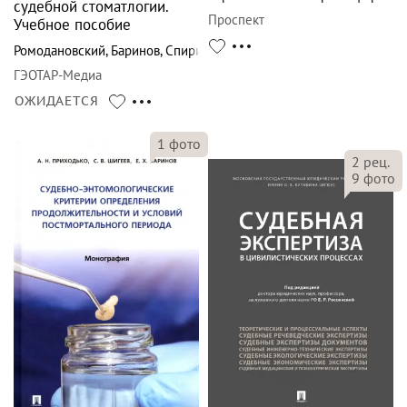
судебной стоматлогии.
Проспект
Учебное пособие
Ромодановский
,
Баринов
,
Спиридонов
ГЭОТАР-Медиа
ОЖИДАЕТСЯ
1
фото
2
рец.
9
фото