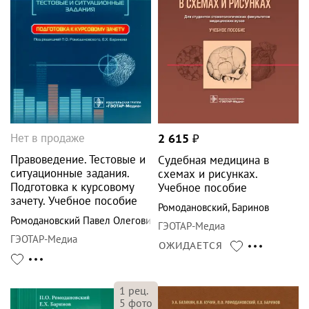
Нет в продаже
2 615
₽
Правоведение. Тестовые и
Судебная медицина в
ситуационные задания.
схемах и рисунках.
Подготовка к курсовому
Учебное пособие
зачету. Учебное пособие
Ромодановский
,
Баринов
Ромодановский Павел Олегович
ГЭОТАР-Медиа
ГЭОТАР-Медиа
ОЖИДАЕТСЯ
1
рец.
5
фото