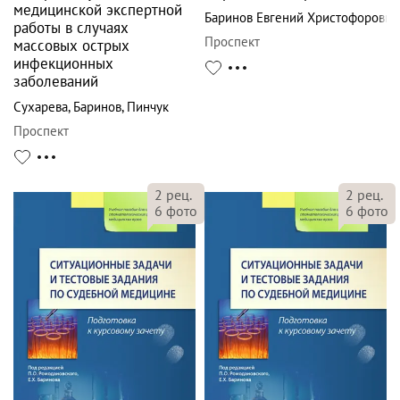
медицинской экспертной
Баринов Евгений Христофорович
работы в случаях
Проспект
массовых острых
инфекционных
заболеваний
Сухарева
,
Баринов
,
Пинчук
Проспект
2
рец.
2
рец.
6
фото
6
фото