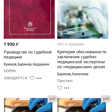
Нет в продаже
7 930
₽
Критерии обоснованности
Руководство по судебной
заключения судебно-
медицине
медицинской экспертизы
Крюков
,
Баринов
,
Ардашкин
по «медицинским» делам
НОРМА
Баринов
,
Каменева
ОЖИДАЕТСЯ
Проспект
pdf
pdf