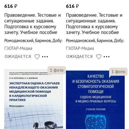
616
₽
616
₽
Правоведение. Тестовые и
Правоведение. Тестовые и
ситуационные задания.
ситуационные задания.
Подготовка к курсовому
Подготовка к курсовому
зачету. Учебное пособие
зачету. Учебное пособие
Ромодановский
,
Баринов
,
Добровольская
Ромодановский
,
Баринов
,
Добров
ГЭОТАР-Медиа
ГЭОТАР-Медиа
ОЖИДАЕТСЯ
ОЖИДАЕТСЯ
1
фото
1
фото