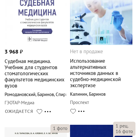
Нет в продаже
3 968
₽
Использование
Судебная медицина.
альтернативных
Учебник для студентов
источников данных в
стоматологических
судебно-медицинской
факультетов медицинских
экспертизе
вузов
Калинин
,
Баринов
Ромодановский
,
Баринов
,
Спиридонов
Проспект
ГЭОТАР-Медиа
ОЖИДАЕТСЯ
1
рец.
1
фото
16
фото