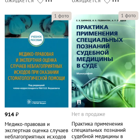
ОЖИДАЕТСЯ
ОЖИДАЕТСЯ
1
фото
1
фото
Нет в продаже
914
₽
Практика применения
Медико-правовая и
специальных познаний
экспертная оценка случаев
судебной медицины в
неблагоприятных исходов