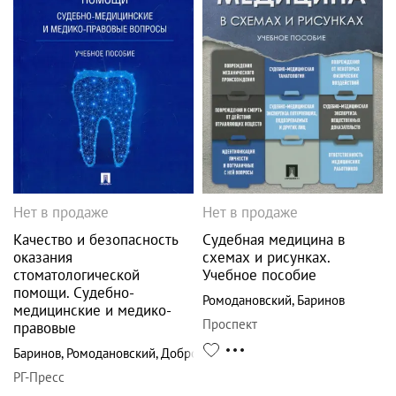
Нет в продаже
Нет в продаже
Качество и безопасность
Судебная медицина в
оказания
схемах и рисунках.
стоматологической
Учебное пособие
помощи. Судебно-
Ромодановский
,
Баринов
медицинские и медико-
Проспект
правовые
Баринов
,
Ромодановский
,
Добровольская
РГ-Пресс