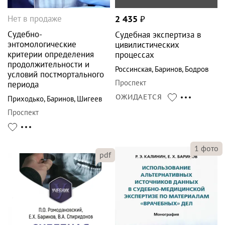
Нет в продаже
2 435
₽
Судебно-
Судебная экспертиза в
энтомологические
цивилистических
критерии определения
процессах
продолжительности и
Россинская
,
Баринов
,
Бодров
условий постмортального
Проспект
периода
ОЖИДАЕТСЯ
Приходько
,
Баринов
,
Шигеев
Проспект
1
фото
pdf