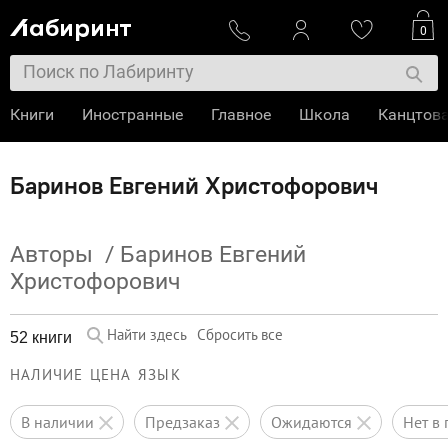
0
Книги
Иностранные
Главное
Школа
Канцтов
Баринов Евгений Христофорович
Авторы
/
Баринов Евгений
Христофорович
Найти здесь
Сбросить все
52 книги
НАЛИЧИЕ
ЦЕНА
ЯЗЫК
в наличии
предзаказ
ожидаются
нет 