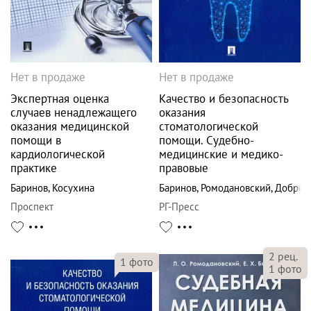
Нет в продаже
Нет в продаже
Экспертная оценка
Качество и безопасность
случаев ненадлежащего
оказания
оказания медицинской
стоматологической
помощи в
помощи. Судебно-
кардиологической
медицинские и медико-
практике
правовые
Баринов
,
Косухина
Баринов
,
Ромодановский
,
Добров
Проспект
РГ-Пресс
2
рец.
1
фото
1
фото