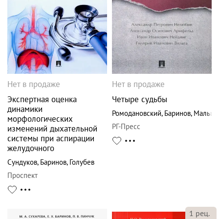
Нет в продаже
Нет в продаже
Экспертная оценка
Четыре судьбы
динамики
Ромодановский
,
Баринов
,
Мальце
морфологических
РГ-Пресс
изменений дыхательной
системы при аспирации
желудочного
Сундуков
,
Баринов
,
Голубев
Проспект
1
рец.