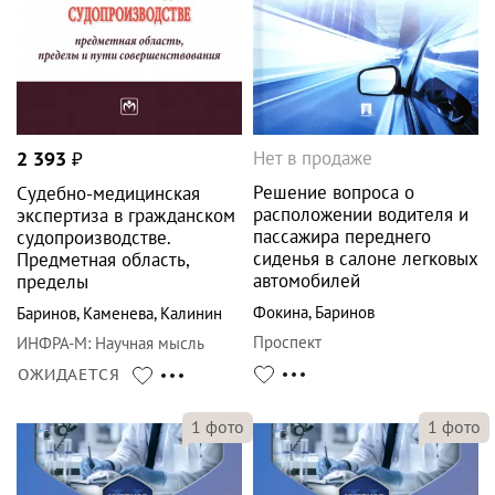
Нет в продаже
2 393
₽
Решение вопроса о
Судебно-медицинская
расположении водителя и
экспертиза в гражданском
пассажира переднего
судопроизводстве.
сиденья в салоне легковых
Предметная область,
автомобилей
пределы
Фокина
,
Баринов
Баринов
,
Каменева
,
Калинин
Проспект
ИНФРА-М
:
Научная мысль
ОЖИДАЕТСЯ
1
фото
1
фото