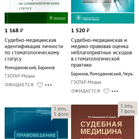
1 168
₽
1 520
₽
Судебно-медицинская
Судебно-медицинская и
идентификация личности
медико-правовая оценка
по стоматологическому
неблагоприятных исходов
статусу
в стоматологической
практике
Ромодановский
,
Баринов
Баринов
,
Ромодановский
,
Черкал
ГЭОТАР-Медиа
ГЭОТАР-Медиа
ОЖИДАЕТСЯ
ОЖИДАЕТСЯ
1
рец.
1
рец.
7
фото
5
фото