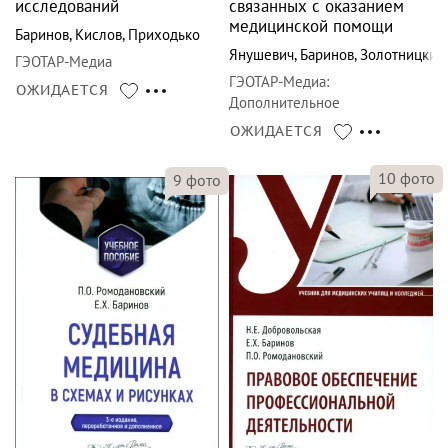
исследований
связанных с оказанием
медицинской помощи
Баринов
,
Кислов
,
Приходько
Янушевич
,
Баринов
,
Золотницкий
ГЭОТАР-Медиа
ГЭОТАР-Медиа
:
ОЖИДАЕТСЯ
Дополнительное
профессиональное
ОЖИДАЕТСЯ
образование
10
фото
9
фото