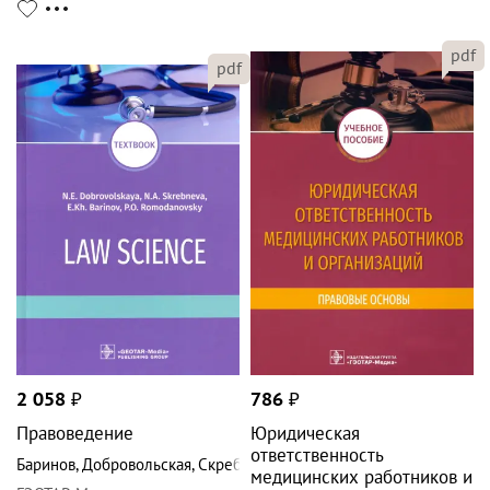
pdf
pdf
2 058
₽
786
₽
Правоведение
Юридическая
ответственность
Баринов
,
Добровольская
,
Скребнева
медицинских работников и