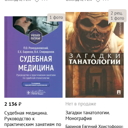
2
рец.
1
фото
1
фото
Нет в продаже
2 136
₽
Загадки танатологии.
Судебная медицина.
Монография
Руководство к
практическим занятиям по
Баринов Евгений Христофорович