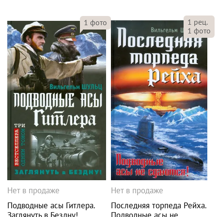
1
рец.
1
фото
1
фото
Нет в продаже
Нет в продаже
Подводные асы Гитлера.
Последняя торпеда Рейха.
Заглянуть в Бездну!
Подводные асы не