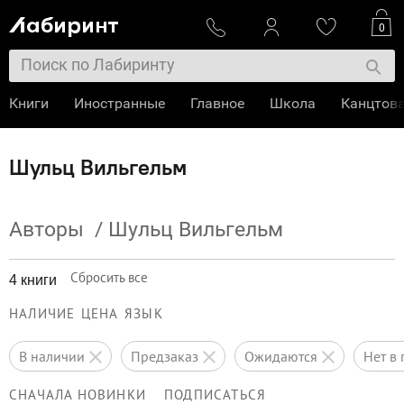
0
Книги
Иностранные
Главное
Школа
Канцтов
Шульц Вильгельм
Авторы
/
Шульц Вильгельм
Сбросить все
4 книги
НАЛИЧИЕ
ЦЕНА
ЯЗЫК
в наличии
предзаказ
ожидаются
нет 
СНАЧАЛА НОВИНКИ
ПОДПИСАТЬСЯ