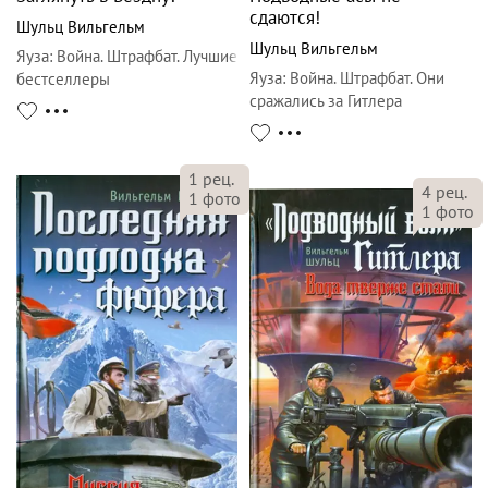
сдаются!
Шульц Вильгельм
Шульц Вильгельм
Яуза
:
Война. Штрафбат. Лучшие
Яуза
:
Война. Штрафбат. Они
бестселлеры
сражались за Гитлера
1
рец.
4
рец.
1
фото
1
фото