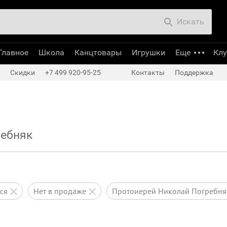
Искать
Главное
Школа
Канцтовары
Игрушки
Еще
Кл
Скидки
+7 499 920-95-25
Контакты
Поддержка
ребняк
тся
нет в продаже
Протоиерей Николай Погребня