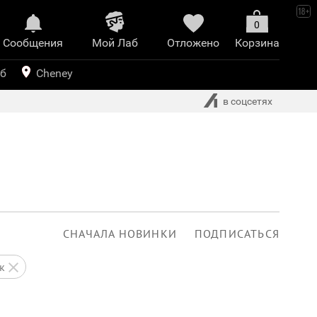
0
Сообщения
Mой Лаб​
Отложено
Корзина
иринт
уб
Cheney
в соцсетях
СНАЧАЛА НОВИНКИ
ПОДПИСАТЬСЯ
к