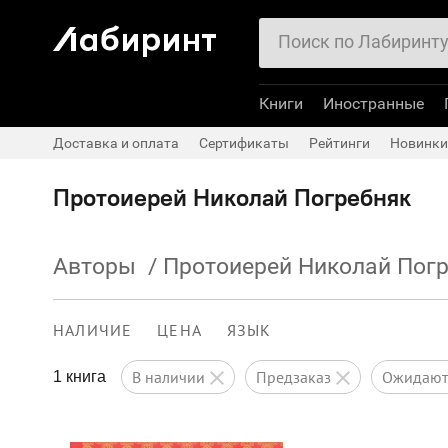
Книги
Иностранные
Доставка и оплата
Сертификаты
Рейтинги
Новинки
Протоиерей Николай Погребняк
Авторы
/
Протоиерей Николай Пог
НАЛИЧИЕ
ЦЕНА
ЯЗЫК
в наличии
предзаказ
ожидаю
1 книга